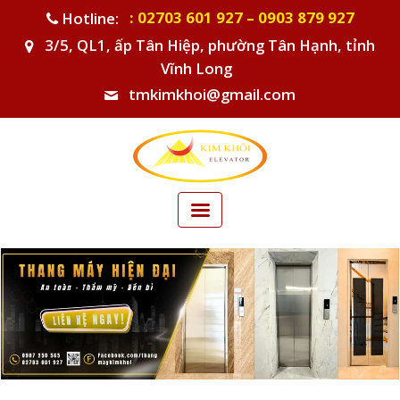
: 02703 601 927 – 0903 879 927
Hotline:
3/5, QL1, ấp Tân Hiệp, phường Tân Hạnh, tỉnh
Vĩnh Long
tmkimkhoi@gmail.com