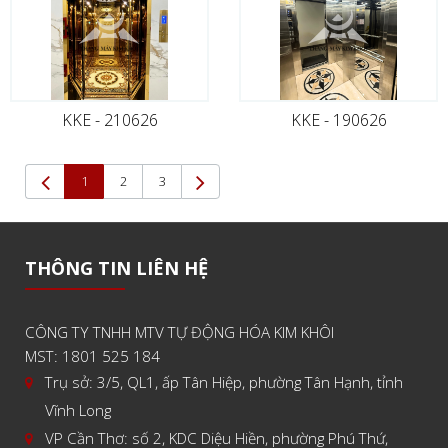
KKE - 210626
KKE - 190626
(current)
1
2
3
THÔNG TIN LIÊN HỆ
CÔNG TY TNHH MTV TỰ ĐỘNG HÓA KIM KHÔI
MST: 1801 525 184
Trụ sở: 3/5, QL1, ấp Tân Hiệp, phường Tân Hạnh, tỉnh
Vĩnh Long
VP Cần Thơ: số 2, KDC Diệu Hiền, phường Phú Thứ,