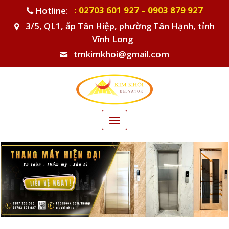
: 02703 601 927 – 0903 879 927
Hotline:
3/5, QL1, ấp Tân Hiệp, phường Tân Hạnh, tỉnh
Vĩnh Long
tmkimkhoi@gmail.com