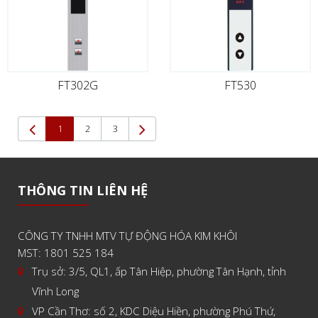
FT302G
FT530
(current)
1
2
3
THÔNG TIN LIÊN HỆ
CÔNG TY TNHH MTV TỰ ĐỘNG HÓA KIM KHÔI
MST: 1801 525 184
Trụ sở: 3/5, QL1, ấp Tân Hiệp, phường Tân Hạnh, tỉnh
Vĩnh Long
VP Cần Thơ: số 2, KDC Diệu Hiền, phường Phú Thứ,