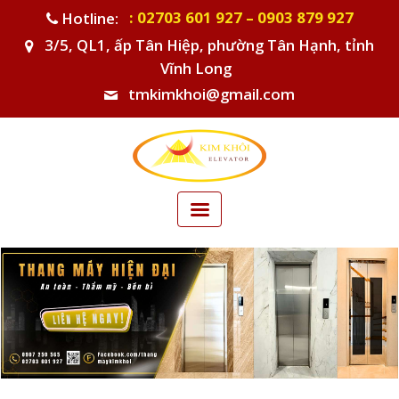
: 02703 601 927 – 0903 879 927
Hotline:
3/5, QL1, ấp Tân Hiệp, phường Tân Hạnh, tỉnh
Vĩnh Long
tmkimkhoi@gmail.com