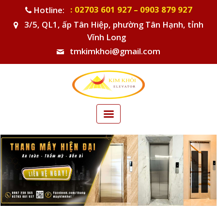
: 02703 601 927 – 0903 879 927
Hotline:
3/5, QL1, ấp Tân Hiệp, phường Tân Hạnh, tỉnh
Vĩnh Long
tmkimkhoi@gmail.com