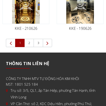
KKE - 210626
KKE - 190626
(current)
1
2
3
THÔNG TIN LIÊN HỆ
CÔNG TY TNHH MTV TỰ ĐỘNG HÓA KIM KHÔI
MST: 1801 525 184
Trụ sở: 3/5, QL1, ấp Tân Hiệp, phường Tân Hạnh, tỉnh
Vĩnh Long
VP Cần Thơ: số 2, KDC Diệu Hiền, phường Phú Thứ,