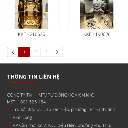
KKE - 210626
KKE - 190626
(current)
1
2
3
THÔNG TIN LIÊN HỆ
CÔNG TY TNHH MTV TỰ ĐỘNG HÓA KIM KHÔI
MST: 1801 525 184
Trụ sở: 3/5, QL1, ấp Tân Hiệp, phường Tân Hạnh, tỉnh
Vĩnh Long
VP Cần Thơ: số 2, KDC Diệu Hiền, phường Phú Thứ,