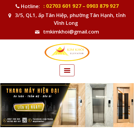
: 02703 601 927 – 0903 879 927
Hotline:
3/5, QL1, ấp Tân Hiệp, phường Tân Hạnh, tỉnh
Vĩnh Long
tmkimkhoi@gmail.com